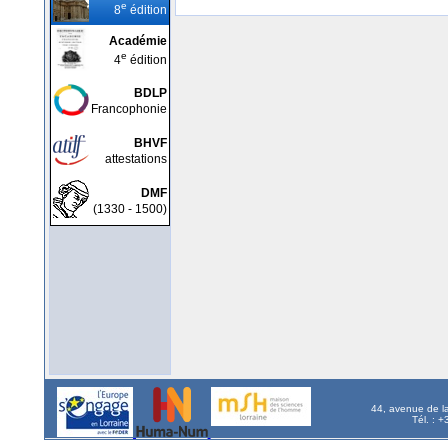
e
8
édition
Académie
e
4
édition
BDLP
Francophonie
BHVF
attestations
DMF
(1330 - 1500)
44, avenue de l
Tél. : 