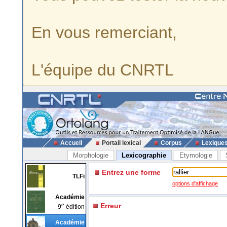
En vous remerciant,
L'équipe du CNRTL
Accueil
Portail lexical
Corpus
Lexique
Morphologie
Lexicographie
Etymologie
Entrez une forme
TLFi
options d'affichage
Académie
e
Erreur
9
édition
Académie