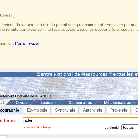
u CNRTL,
services, la version actuelle du portail sera prochainement remplacée par un
 une refonte complète de l'interface adaptée à tous les supports (ordinateurs, t
.
ion ici :
Portail lexical
cal
Corpus
Lexiques
Dictionnaires
Métalexicographie
icographie
Etymologie
Synonymie
Antonymie
Proxémie
C
ne forme
options d'affichage
catégorie :