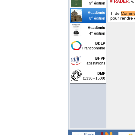
RADER
, v.
e
9
édition
Académie
T. de
Comme
e
pour rendre 
8
édition
Académie
e
4
édition
BDLP
Francophonie
BHVF
attestations
DMF
(1330 - 1500)