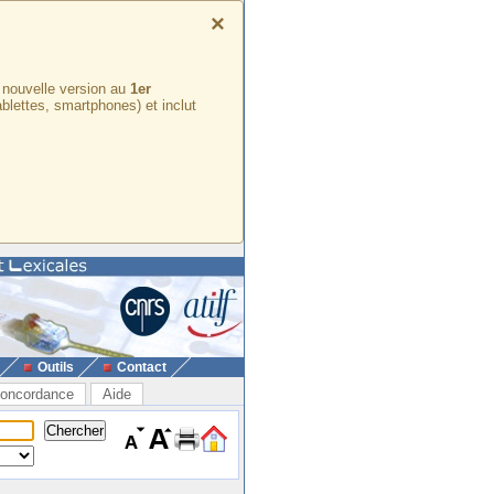
×
e nouvelle version au
1er
ablettes, smartphones) et inclut
Outils
Contact
oncordance
Aide