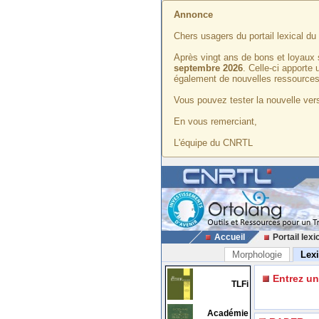
Annonce
Chers usagers du portail lexical d
Après vingt ans de bons et loyaux 
septembre 2026
. Celle-ci apporte
également de nouvelles ressources
Vous pouvez tester la nouvelle vers
En vous remerciant,
L'équipe du CNRTL
Accueil
Portail lexi
Morphologie
Lex
Entrez u
TLFi
Académie