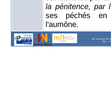
la pénitence, par
ses péchés en f
l'aumône.
44, avenue de l
Tél. : 