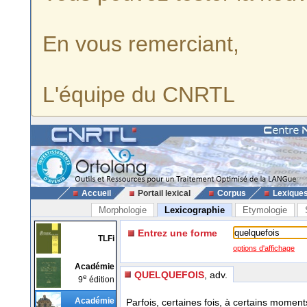
En vous remerciant,
L'équipe du CNRTL
Accueil
Portail lexical
Corpus
Lexique
Morphologie
Lexicographie
Etymologie
Entrez une forme
TLFi
options d'affichage
Académie
QUELQUEFOIS
, adv.
e
9
édition
Académie
Parfois, certaines fois, à certains moment