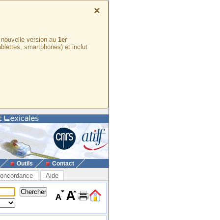
×
e nouvelle version au
1er
ablettes, smartphones) et inclut
Outils
Contact
oncordance
Aide