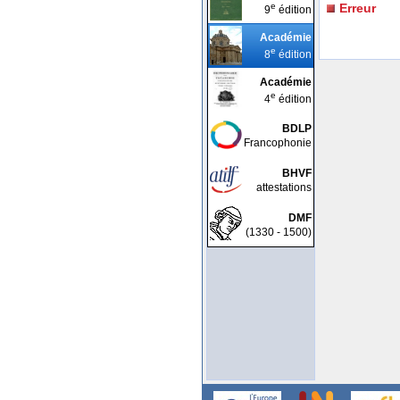
e
Erreur
9
édition
Académie
e
8
édition
Académie
e
4
édition
BDLP
Francophonie
BHVF
attestations
DMF
(1330 - 1500)