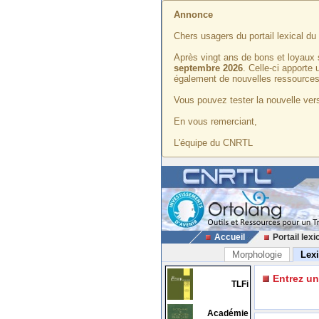
Annonce
Chers usagers du portail lexical d
Après vingt ans de bons et loyaux 
septembre 2026
. Celle-ci apporte
également de nouvelles ressources
Vous pouvez tester la nouvelle vers
En vous remerciant,
L'équipe du CNRTL
Accueil
Portail lexi
Morphologie
Lex
Entrez u
TLFi
Académie