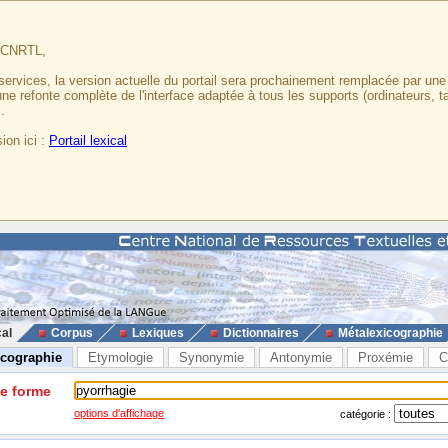
u CNRTL,
services, la version actuelle du portail sera prochainement remplacée par un
 une refonte complète de l'interface adaptée à tous les supports (ordinateurs, t
.
ion ici :
Portail lexical
cal
Corpus
Lexiques
Dictionnaires
Métalexicographie
icographie
Etymologie
Synonymie
Antonymie
Proxémie
C
ne forme
options d'affichage
catégorie :