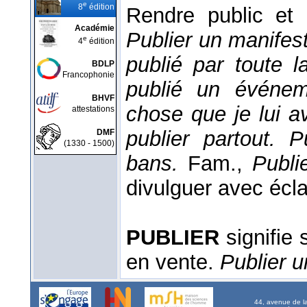
e
8
édition
Rendre public et 
Académie
Publier un manifest
e
4
édition
publié par toute 
BDLP
Francophonie
publié un événeme
BHVF
chose que je lui ava
attestations
publier partout. 
DMF
(1330 - 1500)
bans.
Fam.,
Publi
divulguer avec écla
PUBLIER
signifie 
en vente.
Publier u
44, avenue de l