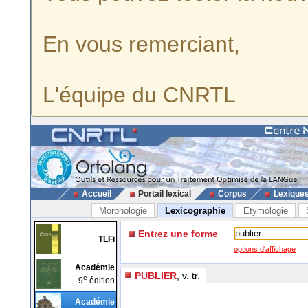
En vous remerciant,
L'équipe du CNRTL
Accueil
Portail lexical
Corpus
Lexique
Morphologie
Lexicographie
Etymologie
Entrez une forme
TLFi
options d'affichage
Académie
PUBLIER
, v. tr.
e
9
édition
Académie