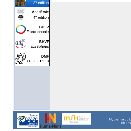
e
8
édition
Académie
e
4
édition
BDLP
Francophonie
BHVF
attestations
DMF
(1330 - 1500)
44, avenue de l
Tél. : 