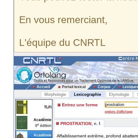
En vous remerciant,
L'équipe du CNRTL
Accueil
Portail lexical
Corpus
Lexique
Morphologie
Lexicographie
Etymologie
Entrez une forme
TLFi
options d'affichage
Académie
PROSTRATION
, n. f.
e
9
édition
Académie
Affaiblissement extrême, profond abatte