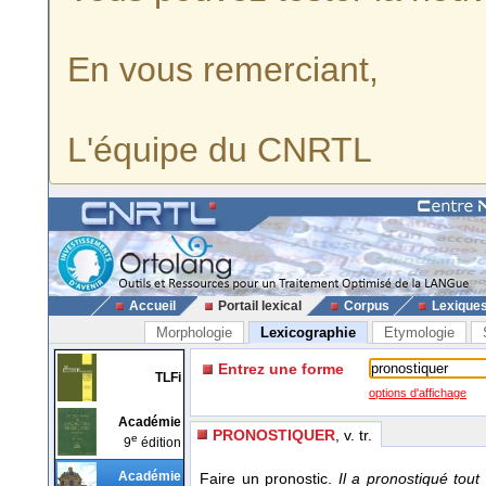
En vous remerciant,
L'équipe du CNRTL
Accueil
Portail lexical
Corpus
Lexique
Morphologie
Lexicographie
Etymologie
Entrez une forme
TLFi
options d'affichage
Académie
PRONOSTIQUER
, v. tr.
e
9
édition
Académie
Faire un pronostic.
Il a pronostiqué tou