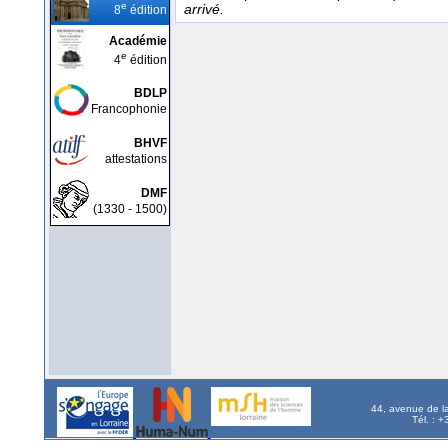
e
arrivé.
8
édition
Académie
e
4
édition
BDLP
Francophonie
BHVF
attestations
DMF
(1330 - 1500)
44, avenue de l
Tél. : 