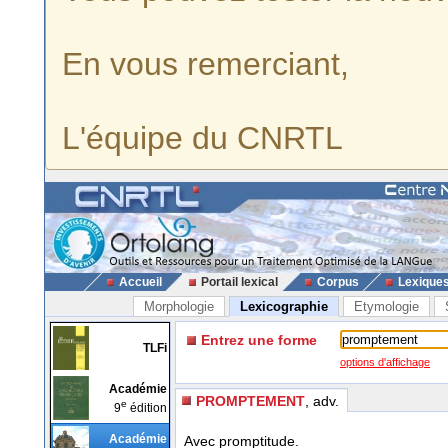
En vous remerciant,
L'équipe du CNRTL
Accueil
Portail lexical
Corpus
Lexique
Morphologie
Lexicographie
Etymologie
Entrez une forme
TLFi
options d'affichage
Académie
PROMPTEMENT
, adv.
e
9
édition
Académie
Avec promptitude.