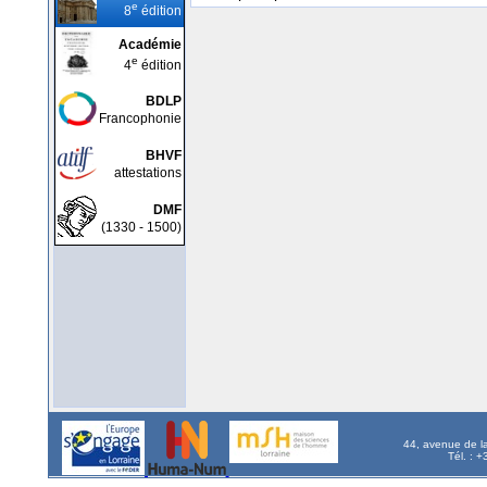
e
8
édition
Académie
e
4
édition
BDLP
Francophonie
BHVF
attestations
DMF
(1330 - 1500)
44, avenue de l
Tél. : 