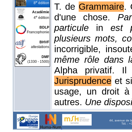
e
8
édition
T. de
Grammaire
.
Académie
d'une chose.
Par
e
4
édition
particule
in
est 
BDLP
Francophonie
plusieurs mots, 
BHVF
incorrigible, insou
attestations
même rôle dans la
DMF
(1330 - 1500)
Alpha privatif. 
Jurisprudence
et si
usage, un droit à
autres.
Une disposit
44, avenue de l
Tél. : 