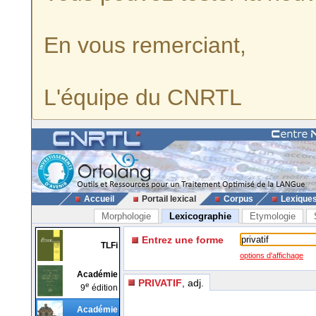
En vous remerciant,
L'équipe du CNRTL
Accueil
Portail lexical
Corpus
Lexique
Morphologie
Lexicographie
Etymologie
Entrez une forme
TLFi
options d'affichage
Académie
PRIVATIF
, adj.
e
9
édition
Académie