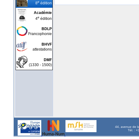
e
8
édition
Académie
e
4
édition
BDLP
Francophonie
BHVF
attestations
DMF
(1330 - 1500)
44, avenue de l
Tél. : 