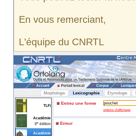
En vous remerciant,
L'équipe du CNRTL
Accueil
Portail lexical
Corpus
Lexique
Morphologie
Lexicographie
Etymologie
Entrez une forme
TLFi
options d'affichage
Académie
e
Erreur
9
édition
Académie