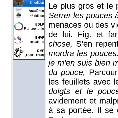
e
8
édition
Le plus gros et le 
Académie
Serrer les pouces 
e
4
édition
menaces ou des vio
BDLP
Francophonie
de lui. Fig. et f
BHVF
chose,
S'en repent
attestations
mordra les pouces. 
DMF
(1330 - 1500)
je m'en suis bien 
du pouce,
Parcour
les feuillets avec
doigts et le pou
avidement et malp
à sa portée. Il se