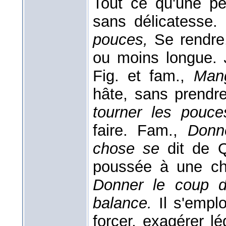
Tout ce qu'une p
sans délicatesse. I
pouces,
Se rendre
ou moins longue.
Fig. et fam.,
Mang
hâte, sans prendr
tourner les pouc
faire. Fam.,
Donn
chose se
dit de 
poussée à une cho
Donner le coup 
balance.
Il s'empl
forcer, exagérer l