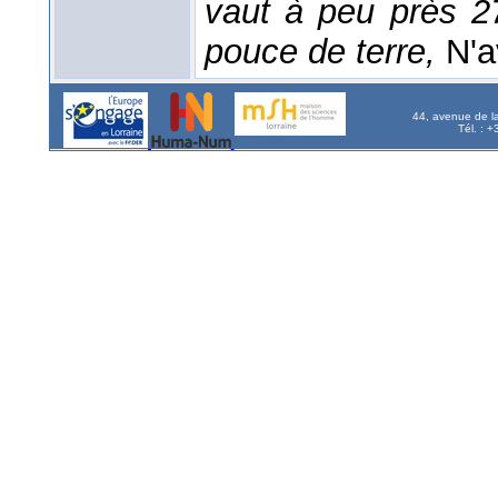
vaut à peu près 2
pouce de terre,
N'a
44, avenue de l
Tél. : 