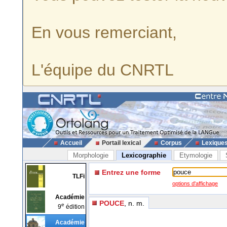
En vous remerciant,
L'équipe du CNRTL
Accueil
Portail lexical
Corpus
Lexique
Morphologie
Lexicographie
Etymologie
Entrez une forme
TLFi
options d'affichage
Académie
POUCE
, n. m.
e
9
édition
Académie