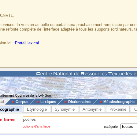
u CNRTL,
services, la version actuelle du portail sera prochainement remplacée par un
 une refonte complète de l'interface adaptée à tous les supports (ordinateurs, t
.
ion ici :
Portail lexical
cal
Corpus
Lexiques
Dictionnaires
Métalexicographie
icographie
Etymologie
Synonymie
Antonymie
Proxémie
C
ne forme
options d'affichage
catégorie :