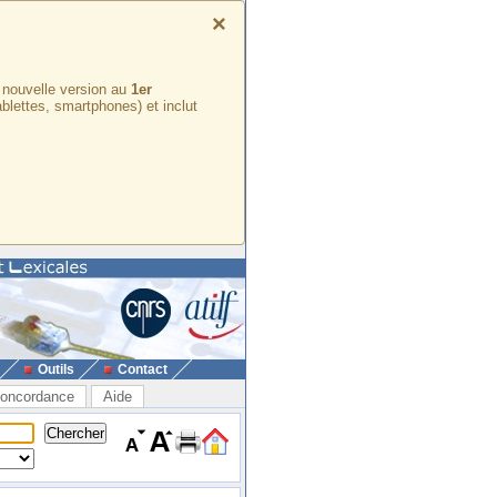
×
e nouvelle version au
1er
ablettes, smartphones) et inclut
Outils
Contact
oncordance
Aide