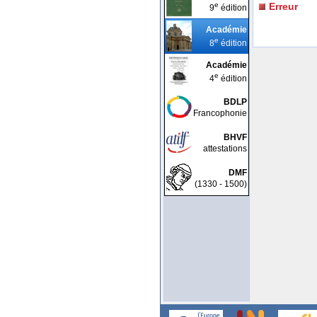
e
Erreur
9
édition
Académie
e
8
édition
Académie
e
4
édition
BDLP
Francophonie
BHVF
attestations
DMF
(1330 - 1500)