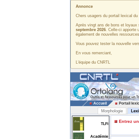
Annonce
Chers usagers du portail lexical d
Après vingt ans de bons et loyaux 
septembre 2026
. Celle-ci apporte
également de nouvelles ressources
Vous pouvez tester la nouvelle vers
En vous remerciant,
L'équipe du CNRTL
Accueil
Portail lexi
Morphologie
Lex
Entrez u
TLFi
Académie