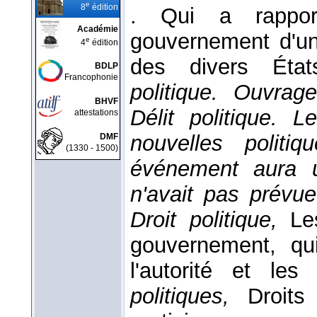
e
8
édition
. Qui a rapport
Académie
gouvernement d'un
e
4
édition
des divers Éta
BDLP
Francophonie
politique. Ouvrage
BHVF
Délit politique. 
attestations
nouvelles politiq
DMF
(1330 - 1500)
événement aura u
n'avait pas prévue.
Droit politique,
Le
gouvernement, qui
l'autorité et le
politiques,
Droit