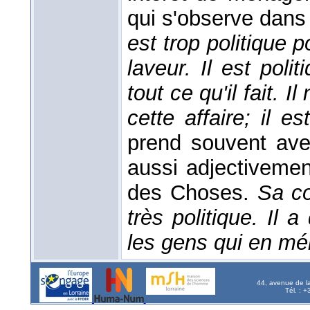
qui s'observe dans
est trop politique
laveur. Il est poli
tout ce qu'il fait. 
cette affaire; il es
prend souvent ave
aussi adjectiveme
des Choses.
Sa co
très politique. Il
les gens qui en mér
44, avenue de l
Tél. : 