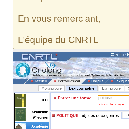
En vous remerciant,
L'équipe du CNRTL
Accueil
Portail lexical
Corpus
Lexique
Morphologie
Lexicographie
Etymologie
Entrez une forme
TLFi
options d'affichage
Académie
P
POLITIQUE
, adj. des deux genres
e
9
édition
Académie