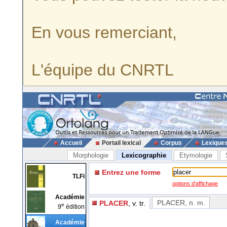
En vous remerciant,
L'équipe du CNRTL
Accueil
Portail lexical
Corpus
Lexique
Morphologie
Lexicographie
Etymologie
Entrez une forme
TLFi
options d'affichage
Académie
PLACER
, n. m.
PLACER
, v. tr.
e
9
édition
Académie