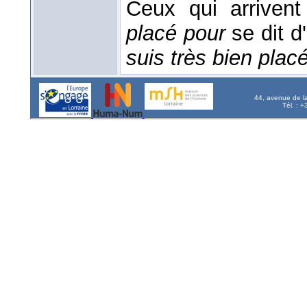
Ceux qui arriven
placé pour
se dit 
suis très bien plac
44, avenue de l
Tél. : 