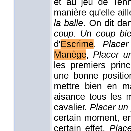
et au jeu de Ten
manière qu'elle ail
la balle
. On dit d
coup. Un coup bi
d'
Escrime
,
Place
Manège
,
Placer 
les premiers princ
une bonne positi
mettre bien en ma
aisance tous les
cavalier.
Placer un 
certain moment, en
certain effet.
Place