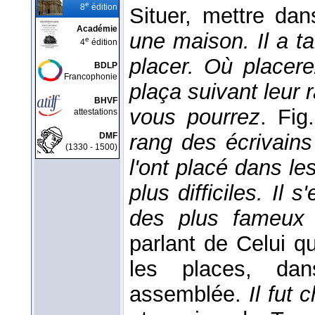
e
8
édition
Situer, mettre da
Académie
une maison. Il a ta
e
4
édition
placer. Où placer
BDLP
Francophonie
plaça suivant leur 
BHVF
vous pourrez
. Fig
attestations
rang des écrivains
DMF
(1330 - 1500)
l'ont placé dans le
plus difficiles. Il 
des plus fameux
parlant de Celui q
les places, da
assemblée.
Il fut