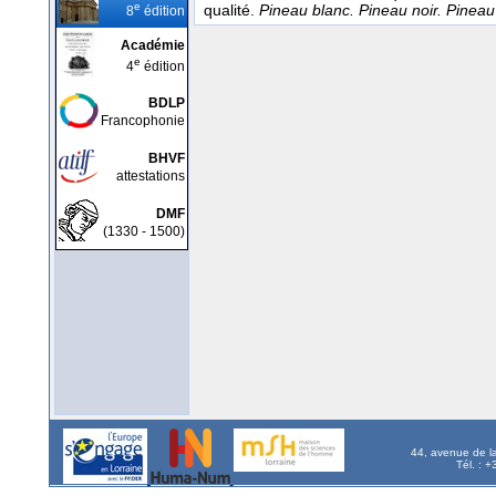
e
qualité.
Pineau blanc. Pineau noir. Pinea
8
édition
Académie
e
4
édition
BDLP
Francophonie
BHVF
attestations
DMF
(1330 - 1500)
44, avenue de l
Tél. : 