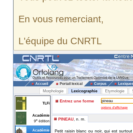
En vous remerciant,
L'équipe du CNRTL
Accueil
Portail lexical
Corpus
Lexique
Morphologie
Lexicographie
Etymologie
Entrez une forme
TLFi
options d'affichage
Académie
PINEAU
, n. m.
e
9
édition
Académie
Petit raisin blanc ou noir, qui est surt