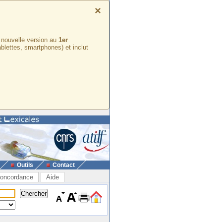
×
e nouvelle version au
1er
ablettes, smartphones) et inclut
Outils
Contact
oncordance
Aide