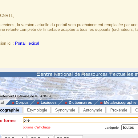
u CNRTL,
services, la version actuelle du portail sera prochainement remplacée par un
 une refonte complète de l'interface adaptée à tous les supports (ordinateurs, t
.
ion ici :
Portail lexical
cal
Corpus
Lexiques
Dictionnaires
Métalexicographie
icographie
Etymologie
Synonymie
Antonymie
Proxémie
C
ne forme
options d'affichage
catégorie :