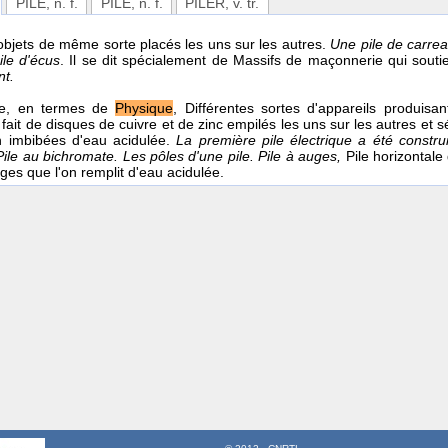
PILE
, n. f.
PILE
, n. f.
PILER
, v. tr.
bjets de même sorte placés les uns sur les autres.
Une pile de carrea
ile d'écus
. Il se dit spécialement de Massifs de maçonnerie qui sout
nt.
e, en termes de
Physique
, Différentes sortes d'appareils produisan
 fait de disques de cuivre et de zinc empilés les uns sur les autres et
n imbibées d'eau acidulée.
La première pile électrique a été construit
Pile au bichromate. Les pôles d'une pile.
Pile à auges,
Pile horizontal
ges que l'on remplit d'eau acidulée.