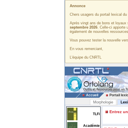
Annonce
Chers usagers du portail lexical d
Après vingt ans de bons et loyaux 
septembre 2026
. Celle-ci apporte
également de nouvelles ressources
Vous pouvez tester la nouvelle vers
En vous remerciant,
L'équipe du CNRTL
Accueil
Portail lexi
Morphologie
Lex
Entrez u
TLFi
Académie