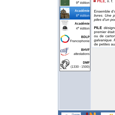
PILE
, n. f.
e
9
édition
Académie
Ensemble d'o
e
livres. Une p
8
édition
piles d'un po
Académie
PILE
désign
e
4
édition
premier était
ou de carto
BDLP
galvanique. 
Francophonie
de petites au
BHVF
attestations
DMF
(1330 - 1500)