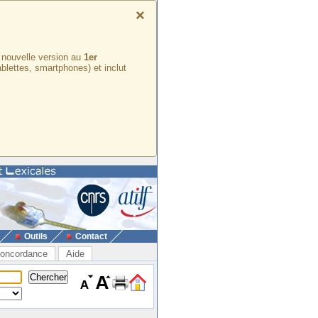
×
e nouvelle version au
1er
ablettes, smartphones) et inclut
Outils
Contact
oncordance
Aide