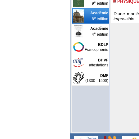
PHYSIQU
e
9
édition
Académie
D'une maniè
e
impossible
.
8
édition
Académie
e
4
édition
BDLP
Francophonie
BHVF
attestations
DMF
(1330 - 1500)