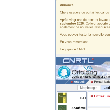
Annonce
Chers usagers du portail lexical d
Après vingt ans de bons et loyaux 
septembre 2026
. Celle-ci apporte
également de nouvelles ressources
Vous pouvez tester la nouvelle vers
En vous remerciant,
L'équipe du CNRTL
Accueil
Portail lexi
Morphologie
Lex
Entrez u
TLFi
Académie