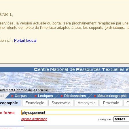
u CNRTL,
services, la version actuelle du portail sera prochainement remplacée par un
 une refonte complète de l'interface adaptée à tous les supports (ordinateurs, t
.
ion ici :
Portail lexical
cal
Corpus
Lexiques
Dictionnaires
Métalexicographie
icographie
Etymologie
Synonymie
Antonymie
Proxémie
C
ne forme
options d'affichage
catégorie :