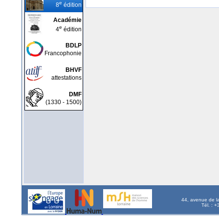
e
8
édition
Académie
e
4
édition
BDLP
Francophonie
BHVF
attestations
DMF
(1330 - 1500)
44, avenue de l
Tél. : 