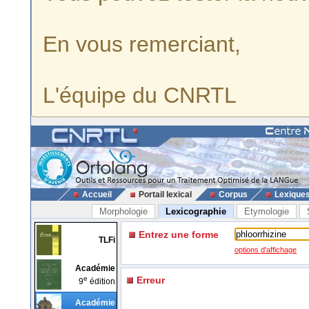
En vous remerciant,
L'équipe du CNRTL
Accueil
Portail lexical
Corpus
Lexique
Morphologie
Lexicographie
Etymologie
Entrez une forme
TLFi
options d'affichage
Académie
e
Erreur
9
édition
Académie