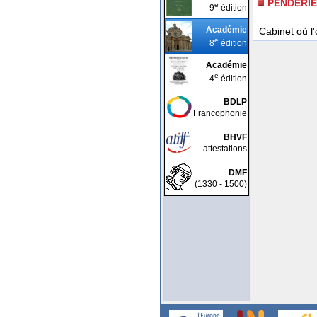
PENDERIE
e
9
édition
Académie
Cabinet où l
e
8
édition
Académie
e
4
édition
BDLP
Francophonie
BHVF
attestations
DMF
(1330 - 1500)