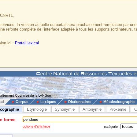
u CNRTL,
services, la version actuelle du portail sera prochainement remplacée par un
 une refonte complète de l'interface adaptée à tous les supports (ordinateurs, t
.
ion ici :
Portail lexical
cal
Corpus
Lexiques
Dictionnaires
Métalexicographie
icographie
Etymologie
Synonymie
Antonymie
Proxémie
C
ne forme
options d'affichage
catégorie :