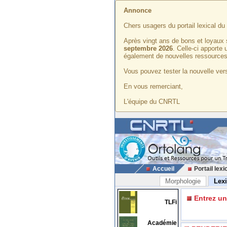
Annonce
Chers usagers du portail lexical d
Après vingt ans de bons et loyaux 
septembre 2026
. Celle-ci apporte
également de nouvelles ressources
Vous pouvez tester la nouvelle vers
En vous remerciant,
L'équipe du CNRTL
Accueil
Portail lexi
Morphologie
Lex
Entrez u
TLFi
Académie