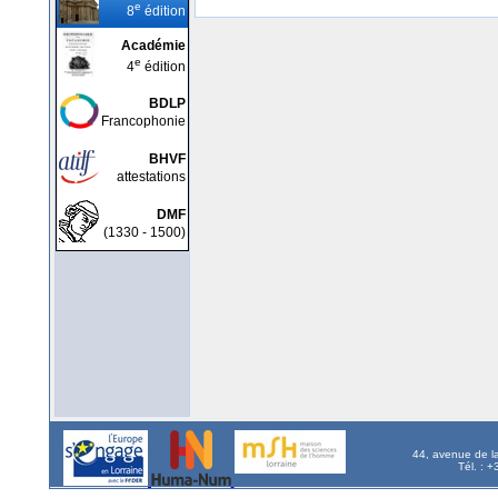
e
8
édition
Académie
e
4
édition
BDLP
Francophonie
BHVF
attestations
DMF
(1330 - 1500)
44, avenue de l
Tél. : 