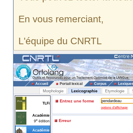
En vous remerciant,
L'équipe du CNRTL
Accueil
Portail lexical
Corpus
Lexique
Morphologie
Lexicographie
Etymologie
Entrez une forme
TLFi
options d'affichage
Académie
e
Erreur
9
édition
Académie