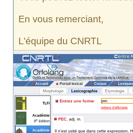
En vous remerciant,
L'équipe du CNRTL
Accueil
Portail lexical
Corpus
Lexique
Morphologie
Lexicographie
Etymologie
Entrez une forme
TLFi
options d'affichage
Académie
PEC
, adj. m.
e
9
édition
Académie
Il n'est usité que dans cette expression,
H