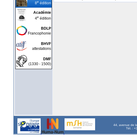
e
8
édition
Académie
e
4
édition
BDLP
Francophonie
BHVF
attestations
DMF
(1330 - 1500)
44, avenue de l
Tél. : 