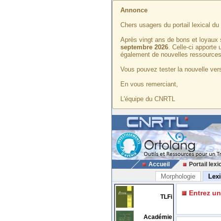
Annonce
Chers usagers du portail lexical d
Après vingt ans de bons et loyaux 
septembre 2026
. Celle-ci apporte
également de nouvelles ressources
Vous pouvez tester la nouvelle vers
En vous remerciant,
L'équipe du CNRTL
Accueil
Portail lexi
Morphologie
Lex
Entrez u
TLFi
Académie