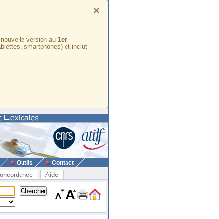
×
e nouvelle version au
1er
ablettes, smartphones) et inclut
Outils
Contact
oncordance
Aide