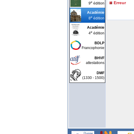
e
Erreur
9
édition
Académie
e
8
édition
Académie
e
4
édition
BDLP
Francophonie
BHVF
attestations
DMF
(1330 - 1500)