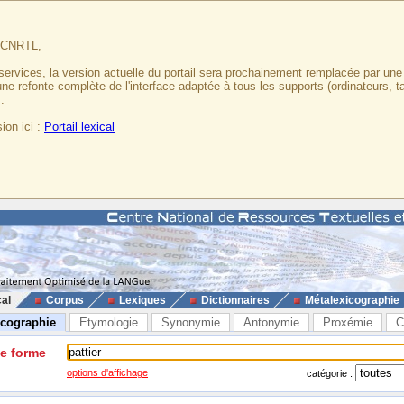
u CNRTL,
services, la version actuelle du portail sera prochainement remplacée par un
 une refonte complète de l'interface adaptée à tous les supports (ordinateurs, t
.
ion ici :
Portail lexical
cal
Corpus
Lexiques
Dictionnaires
Métalexicographie
icographie
Etymologie
Synonymie
Antonymie
Proxémie
C
ne forme
options d'affichage
catégorie :