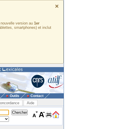
×
e nouvelle version au
1er
ablettes, smartphones) et inclut
Outils
Contact
oncordance
Aide