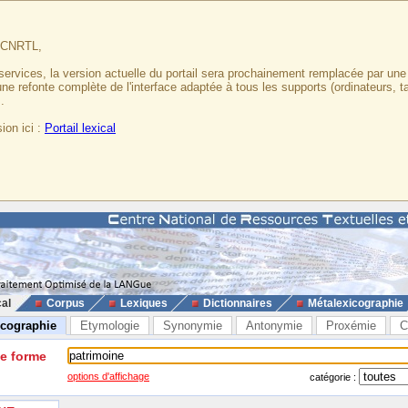
u CNRTL,
services, la version actuelle du portail sera prochainement remplacée par un
 une refonte complète de l'interface adaptée à tous les supports (ordinateurs, t
.
ion ici :
Portail lexical
cal
Corpus
Lexiques
Dictionnaires
Métalexicographie
icographie
Etymologie
Synonymie
Antonymie
Proxémie
C
ne forme
options d'affichage
catégorie :