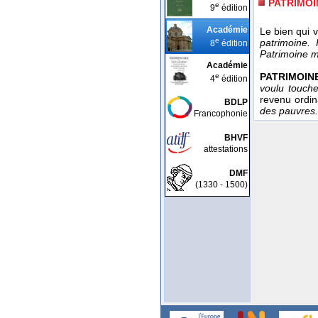
PATRIMOI
e
9
édition
Académie
Le bien qui 
e
patrimoine.
8
édition
Patrimoine m
Académie
PATRIMOIN
e
4
édition
voulu touche
revenu ordi
BDLP
des pauvres.
Francophonie
BHVF
attestations
DMF
(1330 - 1500)