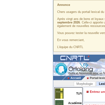
Annonce
Chers usagers du portail lexical d
Après vingt ans de bons et loyaux 
septembre 2026
. Celle-ci apporte
également de nouvelles ressources
Vous pouvez tester la nouvelle vers
En vous remerciant,
L'équipe du CNRTL
Accueil
Portail lexi
Morphologie
Lex
Entrez u
TLFi
Académie