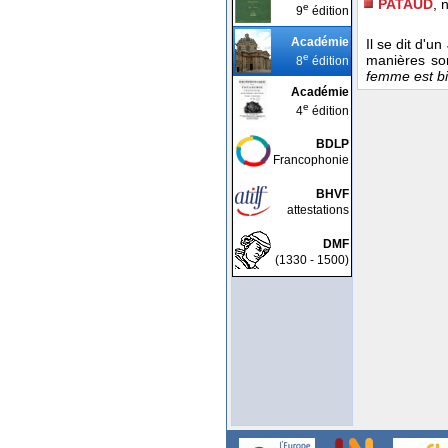
PATAUD
, 
e
9
édition
Académie
Il se dit d'u
e
manières so
8
édition
femme est b
Académie
e
4
édition
BDLP
Francophonie
BHVF
attestations
DMF
(1330 - 1500)