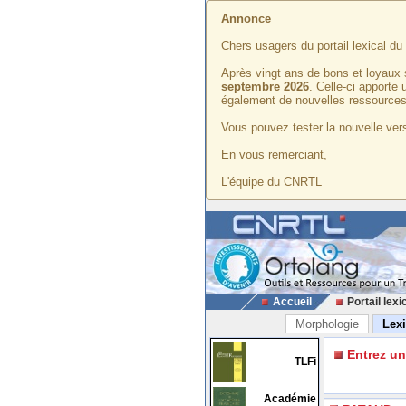
Annonce
Chers usagers du portail lexical d
Après vingt ans de bons et loyaux 
septembre 2026
. Celle-ci apporte
également de nouvelles ressources
Vous pouvez tester la nouvelle vers
En vous remerciant,
L'équipe du CNRTL
Accueil
Portail lexi
Morphologie
Lex
Entrez u
TLFi
Académie