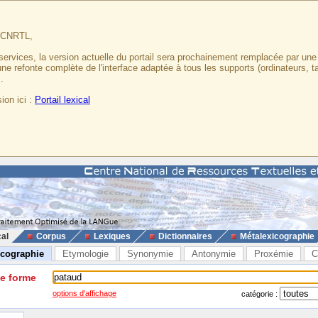
u CNRTL,
services, la version actuelle du portail sera prochainement remplacée par un
 une refonte complète de l'interface adaptée à tous les supports (ordinateurs, t
.
ion ici :
Portail lexical
cal
Corpus
Lexiques
Dictionnaires
Métalexicographie
icographie
Etymologie
Synonymie
Antonymie
Proxémie
C
ne forme
options d'affichage
catégorie :