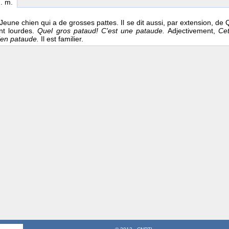
n. m.
n Jeune chien qui a de grosses pattes. Il se dit aussi, par extension, de
nt lourdes.
Quel gros pataud! C'est une pataude.
Adjectivement,
Ce
ien pataude.
Il est familier.