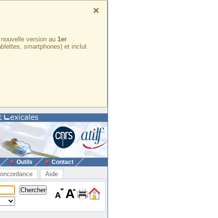
×
e nouvelle version au
1er
ablettes, smartphones) et inclut
Outils
Contact
oncordance
Aide