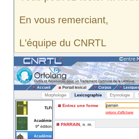
En vous remerciant,
L'équipe du CNRTL
Accueil
Portail lexical
Corpus
Lexique
Morphologie
Lexicographie
Etymologie
Entrez une forme
TLFi
options d'affichage
Académie
PARRAIN
, n. m.
e
9
édition
Académie