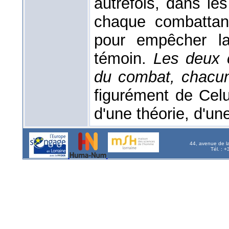
autrefois, dans le
chaque combattant
pour empêcher la
témoin.
Les deux c
du combat, chacu
figurément de Celu
d'une théorie, d'un
44, avenue de l
Tél. : 