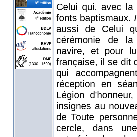
e
8
édition
Celui qui, avec la
Académie
fonts baptismaux.
e
4
édition
aussi de Celui qu
BDLP
Francophonie
cérémonie de la 
BHVF
navire, et pour 
attestations
française, il se d
DMF
(1330 - 1500)
qui accompagnent
réception en séan
Légion d'honneur,
insignes au nouvea
de Toute personne
cercle, dans une