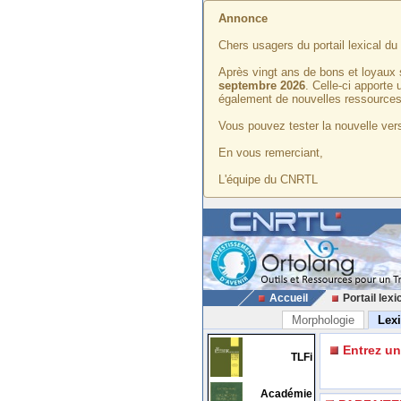
Annonce
Chers usagers du portail lexical d
Après vingt ans de bons et loyaux 
septembre 2026
. Celle-ci apporte
également de nouvelles ressources
Vous pouvez tester la nouvelle vers
En vous remerciant,
L'équipe du CNRTL
Accueil
Portail lexi
Morphologie
Lex
Entrez u
TLFi
Académie