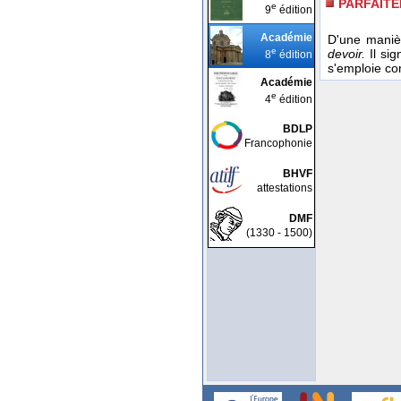
PARFAIT
e
9
édition
Académie
D'une maniè
e
devoir.
Il si
8
édition
s'emploie co
Académie
e
4
édition
BDLP
Francophonie
BHVF
attestations
DMF
(1330 - 1500)