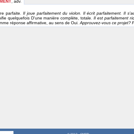
EMENT
, adv.
re parfaite.
Il joue parfaitement du violon. Il écrit parfaitement. Il s
gnifie quelquefois D'une manière complète, totale.
Il est parfaitement ri
mme réponse affirmative, au sens de Oui.
Approuvez-vous ce projet? P