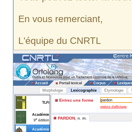
En vous remerciant,
L'équipe du CNRTL
Accueil
Portail lexical
Corpus
Lexique
Morphologie
Lexicographie
Etymologie
Entrez une forme
TLFi
options d'affichage
Académie
PARDON
, n. m.
e
9
édition
Académie