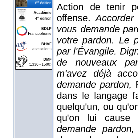
e
8
édition
Action de tenir 
Académie
offense.
Accorder
e
4
édition
vous demande pard
BDLP
Francophonie
votre pardon. Le 
BHVF
par l'Évangile. Dig
attestations
de nouveaux pa
DMF
(1330 - 1500)
m'avez déjà acc
demande pardon,
dans le langage fa
quelqu'un, ou qu'on
qu'on lui cause
demande pardon, 