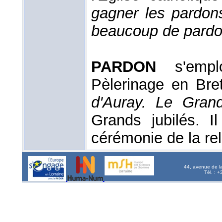
gagner les pardons
beaucoup de pardon
PARDON
s'emplo
Pèlerinage en Br
d'Auray.
Le Gran
Grands jubilés. I
cérémonie de la reli
44, avenue de l
Tél. : 