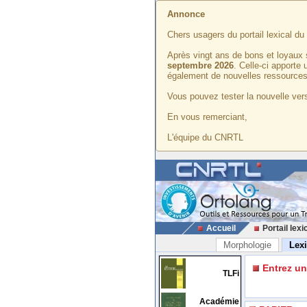
Annonce
Chers usagers du portail lexical d
Après vingt ans de bons et loyaux 
septembre 2026
. Celle-ci apporte
également de nouvelles ressources
Vous pouvez tester la nouvelle vers
En vous remerciant,
L'équipe du CNRTL
Accueil
Portail lexi
Morphologie
Lex
Entrez u
TLFi
Académie