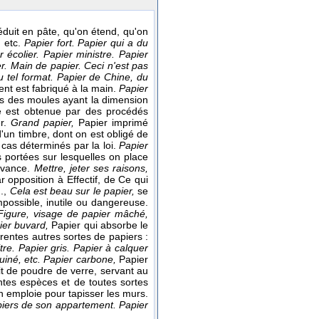
éduit en pâte, qu'on étend, qu'on
, etc.
Papier fort. Papier qui a du
 écolier. Papier ministre. Papier
er. Main de papier. Ceci n'est pas
u tel format. Papier de Chine, du
nt est fabriqué à la main.
Papier
dans des moules ayant la dimension
te est obtenue par des procédés
er.
Grand papier,
Papier imprimé
un timbre, dont on est obligé de
s cas déterminés par la loi.
Papier
 portées sur lesquelles on place
'avance.
Mettre, jeter ses raisons,
ar opposition à Effectif, de Ce qui
.,
Cela est beau sur le papier,
se
impossible, inutile ou dangereuse.
Figure, visage de papier mâché,
pier buvard,
Papier qui absorbe le
érentes autres sortes de papiers :
ltre. Papier gris. Papier à calquer
uiné, etc.
Papier carbone,
Papier
t de poudre de verre, servant au
ntes espèces et de toutes sortes
'on emploie pour tapisser les murs.
piers de son appartement. Papier