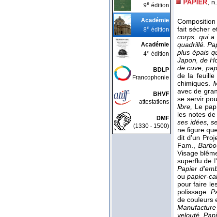
PAPIER
, n
e
9
édition
Académie
Composition 
e
fait sécher e
8
édition
corps, qui a 
quadrillé. Pa
Académie
plus épais qu
e
4
édition
Japon, de Ho
de cuve, pap
BDLP
de la feuill
Francophonie
chimiques.
M
avec de gra
BHVF
se servir pou
attestations
libre,
Le pap
les notes d
DMF
ses idées, se
(1330 - 1500)
ne figure que
dit d'un Proj
Fam.,
Barbou
Visage blêm
superflu de l
Papier d'emb
ou
papier-ca
pour faire l
polissage.
P
de couleurs e
Manufacture 
velouté. Papi