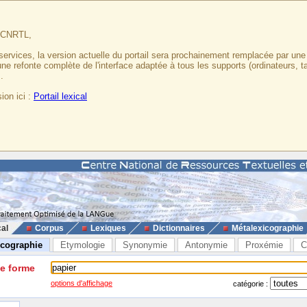
u CNRTL,
services, la version actuelle du portail sera prochainement remplacée par un
 une refonte complète de l'interface adaptée à tous les supports (ordinateurs, t
.
ion ici :
Portail lexical
cal
Corpus
Lexiques
Dictionnaires
Métalexicographie
icographie
Etymologie
Synonymie
Antonymie
Proxémie
C
ne forme
options d'affichage
catégorie :