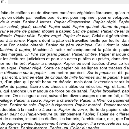
. m.
faite de chiffons ou de diverses matières végétales fibreuses, qu'on r
t qu'on débite par feuilles pour écrire, pour imprimer, pour envelopper
de la main. Papier à lettres. Papier d'impression. Papier réglé. Papier
pier satiné, glacé, couché. Papier collé. Papier qui boit. Rame de papi
'une feuille de papier. Moulin à papier. Sac de papier. Papier de tel o
llande. Papier vélin. Papier vergé.
Papier de luxe,
Celui qui généraleme
ier à la forme,
Papiers dont la pâte est travaillée feuille par feuille, 
e que l'on désire obtenir.
Papier de pâte chimique,
Celui dont la pâ
achine à papier,
Machine à traiter mécaniquement la pâte de papi
ndes marges.
Un livre sur grand papier.
Papier timbré,
Papier marqué d'
r les écritures judiciaires et pour les actes publics ou privés, dans de
ier non timbré.
Papier à musique,
Papier où sont tracées d'avance les
e musique.
Papier réglé,
Sorte de papier où les lignes sont tracées d
s réflexions sur le papier,
Les mettre par écrit.
Sur le papier
se dit, p
 par écrit.
L'armée était de cinquante mille hommes sur le papier.
Fam
et, d'un plan qui paraît beau en théorie, mais dont l'exécution serait 
iller du papier,
Écrire des choses inutiles ou ridicules. Fig. et fam.,
e, qui annonce un manque de force ou de santé.
Papier brouillard, pa
'encre. On distingue aussi, suivant les divers usages qu'on en fait, diff
allage. Papier à sucre. Papier à chandelle. Papier à filtrer
ou
papier-fi
lque. Papier de soie. Papier à cigarettes. Papier marbré. Papier maroq
es doubles à la machine à écrire.
Papier de verre,
Sorte de papier endui
apier peint
ou
Papier-tenture
ou simplement
Papier,
Papier de différe
t de dessins, imitant les étoffes, les lambris, l'architecture, etc., que l
de papiers peints. Appartement tendu de papier. Il a renouvelé les pa
er à fleurs. Papier-marbre. Papier uni. Coller du papier
.