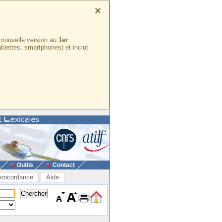
×
e nouvelle version au
1er
ablettes, smartphones) et inclut
Outils
Contact
oncordance
Aide