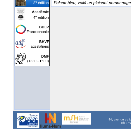
e
Palsambleu, voilà un plaisant personnage
8
édition
Académie
e
4
édition
BDLP
Francophonie
BHVF
attestations
DMF
(1330 - 1500)
44, avenue de l
Tél. : 