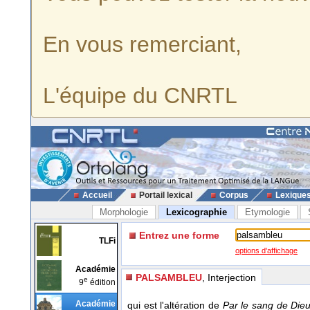
En vous remerciant,
L'équipe du CNRTL
Accueil
Portail lexical
Corpus
Lexique
Morphologie
Lexicographie
Etymologie
Entrez une forme
TLFi
options d'affichage
Académie
PALSAMBLEU
, Interjection
e
9
édition
Académie
qui est l'altération de
Par le sang de Die