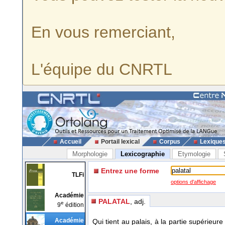
En vous remerciant,
L'équipe du CNRTL
Accueil
Portail lexical
Corpus
Lexique
Morphologie
Lexicographie
Etymologie
Entrez une forme
TLFi
options d'affichage
Académie
PALATAL
, adj.
e
9
édition
Académie
Qui tient au palais, à la partie supérieu