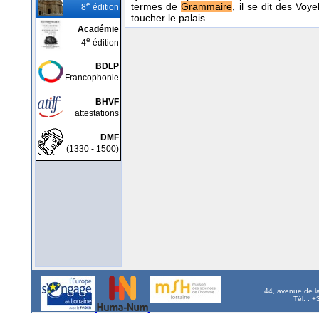
e
termes de
Grammaire
, il se dit des Vo
8
édition
toucher le palais.
Académie
e
4
édition
BDLP
Francophonie
BHVF
attestations
DMF
(1330 - 1500)
44, avenue de l
Tél. : 