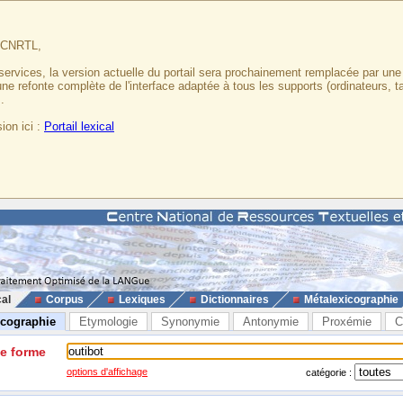
u CNRTL,
services, la version actuelle du portail sera prochainement remplacée par un
 une refonte complète de l'interface adaptée à tous les supports (ordinateurs, t
.
ion ici :
Portail lexical
cal
Corpus
Lexiques
Dictionnaires
Métalexicographie
icographie
Etymologie
Synonymie
Antonymie
Proxémie
C
ne forme
options d'affichage
catégorie :