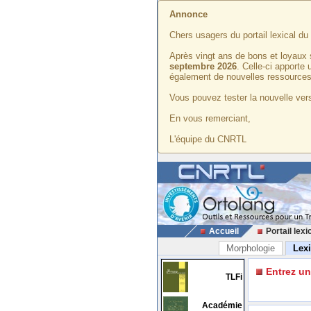
Annonce
Chers usagers du portail lexical d
Après vingt ans de bons et loyaux 
septembre 2026
. Celle-ci apporte
également de nouvelles ressources
Vous pouvez tester la nouvelle vers
En vous remerciant,
L'équipe du CNRTL
Accueil
Portail lexi
Morphologie
Lex
Entrez u
TLFi
Académie