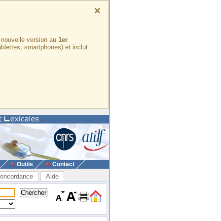
×
e nouvelle version au
1er
ablettes, smartphones) et inclut
Outils
Contact
oncordance
Aide