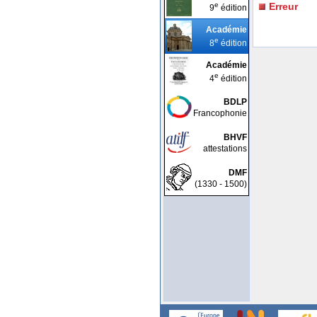
e
Erreur
9
édition
Académie
e
8
édition
Académie
e
4
édition
BDLP
Francophonie
BHVF
attestations
DMF
(1330 - 1500)