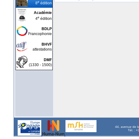
e
8
édition
Académie
e
4
édition
BDLP
Francophonie
BHVF
attestations
DMF
(1330 - 1500)
44, avenue de l
Tél. : 