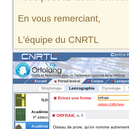
En vous remerciant,
L'équipe du CNRTL
Accueil
Portail lexical
Corpus
Lexique
Morphologie
Lexicographie
Etymologie
Entrez une forme
TLFi
options d'affichage
Académie
ORFRAIE
, n. f.
e
9
édition
Académie
Oiseau de proie, qu'on nomme autremen