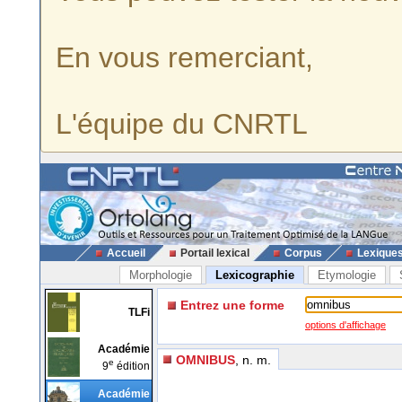
En vous remerciant,
L'équipe du CNRTL
Accueil
Portail lexical
Corpus
Lexique
Morphologie
Lexicographie
Etymologie
Entrez une forme
TLFi
options d'affichage
Académie
OMNIBUS
, n. m.
e
9
édition
Académie