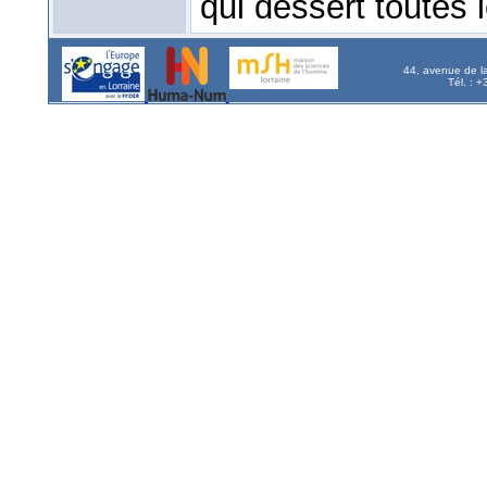
qui dessert toutes l
44, avenue de l
Tél. : 