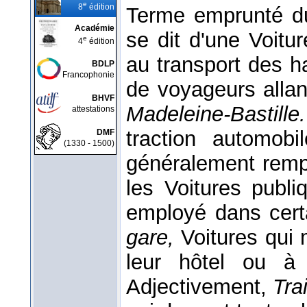
e
8
édition
Terme emprunté du 
Académie
se dit d'une Voitu
e
4
édition
au transport des ha
BDLP
Francophonie
de voyageurs allan
BHVF
Madeleine-Bastill
attestations
traction automobi
DMF
(1330 - 1500)
généralement rem
les Voitures publi
employé dans cert
gare,
Voitures qui
leur hôtel ou à 
Adjectivement,
Tra