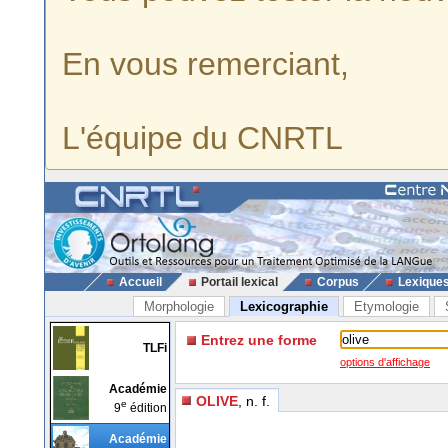
En vous remerciant,
L'équipe du CNRTL
Accueil
Portail lexical
Corpus
Lexique
Morphologie
Lexicographie
Etymologie
Entrez une forme
TLFi
options d'affichage
Académie
OLIVE
, n. f.
e
9
édition
Académie