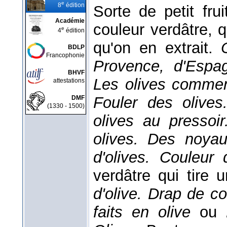
e
8
édition
Sorte de petit fr
Académie
couleur verdâtre, q
e
4
édition
qu'on en extrait.
BDLP
Francophonie
Provence, d'Espa
BHVF
Les olives commenc
attestations
Fouler des olives
DMF
(1330 - 1500)
olives au pressoir
olives. Des noyaux
d'olives.
Couleur 
verdâtre qui tire 
d'olive. Drap de co
faits en olive
ou