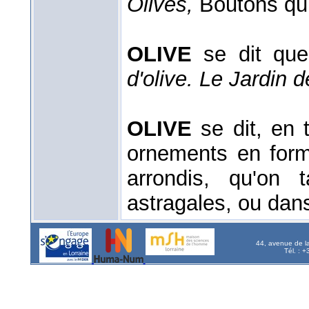
Olives,
Boutons qui
OLIVE
se dit quel
d'olive. Le Jardin d
OLIVE
se dit, en 
ornements en forme
arrondis, qu'on 
astragales, ou dan
44, avenue de l
Tél. : 