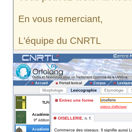
En vous remerciant,
L'équipe du CNRTL
Accueil
Portail lexical
Corpus
Lexique
Morphologie
Lexicographie
Etymologie
Entrez une forme
TLFi
options d'affichage
Académie
OISELLERIE
, n. f.
e
9
édition
Académie
Commerce des oiseaux. Il signifie aussi L