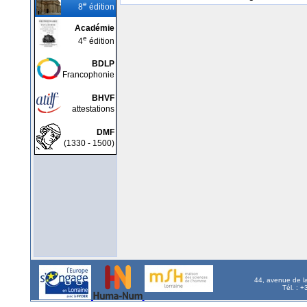
e
8
édition
Académie
e
4
édition
BDLP
Francophonie
BHVF
attestations
DMF
(1330 - 1500)
44, avenue de l
Tél. : 