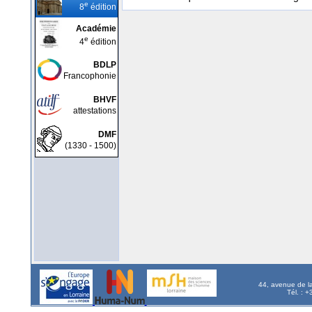
e
8
édition
Académie
e
4
édition
BDLP
Francophonie
BHVF
attestations
DMF
(1330 - 1500)
44, avenue de l
Tél. : 