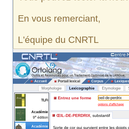
En vous remerciant,
L'équipe du CNRTL
Accueil
Portail lexical
Corpus
Lexique
Morphologie
Lexicographie
Etymologie
Entrez une forme
TLFi
options d'affichage
Académie
ŒIL-DE-PERDRIX
, substantif
e
9
édition
Académie
Sorte de cor qui survient entre les doigts 