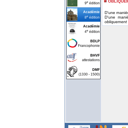
OBLIQUE
e
9
édition
Académie
D'une maniè
e
D'une manièr
8
édition
obliquement e
Académie
e
4
édition
BDLP
Francophonie
BHVF
attestations
DMF
(1330 - 1500)