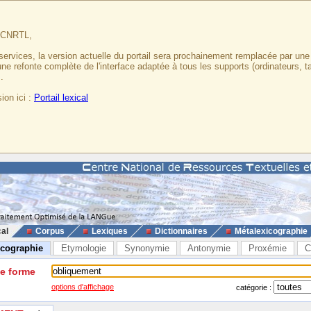
u CNRTL,
services, la version actuelle du portail sera prochainement remplacée par un
 une refonte complète de l'interface adaptée à tous les supports (ordinateurs, t
.
ion ici :
Portail lexical
cal
Corpus
Lexiques
Dictionnaires
Métalexicographie
icographie
Etymologie
Synonymie
Antonymie
Proxémie
C
ne forme
options d'affichage
catégorie :