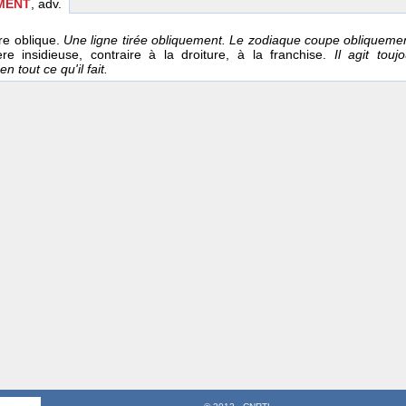
MENT
, adv.
re oblique.
Une ligne tirée obliquement. Le zodiaque coupe obliquemen
e insidieuse, contraire à la droiture, à la franchise.
Il agit touj
n tout ce qu'il fait.