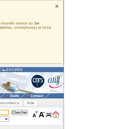
×
e nouvelle version au
1er
ablettes, smartphones) et inclut
Outils
Contact
oncordance
Aide