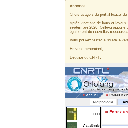
Annonce
Chers usagers du portail lexical d
Après vingt ans de bons et loyaux 
septembre 2026
. Celle-ci apporte
également de nouvelles ressources
Vous pouvez tester la nouvelle vers
En vous remerciant,
L'équipe du CNRTL
Accueil
Portail lexi
Morphologie
Lex
Entrez u
TLFi
Académie