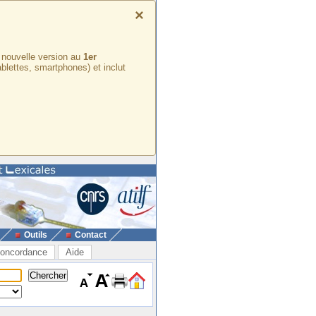
×
e nouvelle version au
1er
ablettes, smartphones) et inclut
Outils
Contact
oncordance
Aide