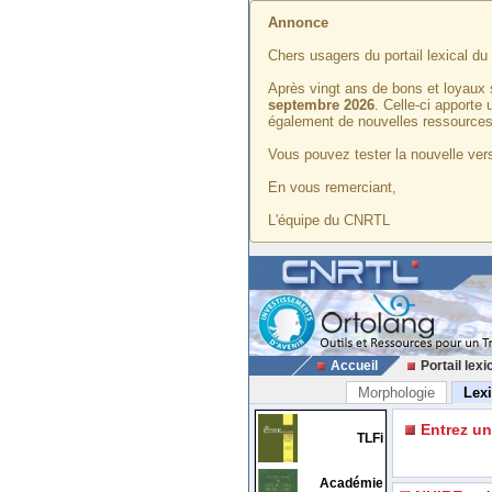
Annonce
Chers usagers du portail lexical d
Après vingt ans de bons et loyaux 
septembre 2026
. Celle-ci apporte
également de nouvelles ressources
Vous pouvez tester la nouvelle vers
En vous remerciant,
L'équipe du CNRTL
Accueil
Portail lexi
Morphologie
Lex
Entrez u
TLFi
Académie