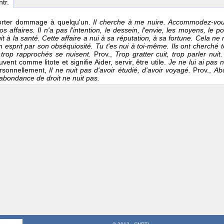
ntr.
 porter dommage à quelqu'un.
Il cherche à me nuire. Accommodez-vou
s affaires. Il n'a pas l'intention, le dessein, l'envie, les moyens, le
it à la santé. Cette affaire a nui à sa réputation, à sa fortune. Cela ne nu
 esprit par son obséquiosité. Tu t'es nui à toi-même. Ils ont cherché
 trop rapprochés se nuisent.
Prov.,
Trop gratter cuit, trop parler nuit
vent comme litote et signifie Aider, servir, être utile.
Je ne lui ai pas 
ersonnellement,
Il ne nuit pas d'avoir étudié, d'avoir voyagé.
Prov.,
Ab
rabondance de droit ne nuit pas.