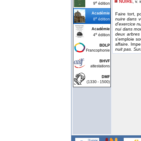
NUIRE
, v. i
e
9
édition
Académie
Faire tort,
e
nuire dans vo
8
édition
d'exercice nu
nui dans mon
Académie
deux arbres
e
4
édition
s'emploie sou
affaire. Imp
BDLP
nuit pas. Su
Francophonie
BHVF
attestations
DMF
(1330 - 1500)