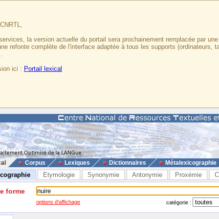
u CNRTL,
services, la version actuelle du portail sera prochainement remplacée par un
 une refonte complète de l'interface adaptée à tous les supports (ordinateurs, t
.
ion ici :
Portail lexical
cal
Corpus
Lexiques
Dictionnaires
Métalexicographie
icographie
Etymologie
Synonymie
Antonymie
Proxémie
C
ne forme
options d'affichage
catégorie :