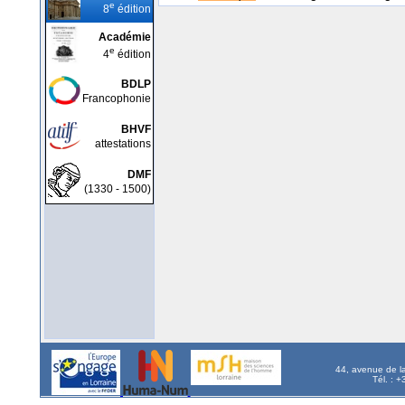
e
8
édition
Académie
e
4
édition
BDLP
Francophonie
BHVF
attestations
DMF
(1330 - 1500)
44, avenue de l
Tél. : 