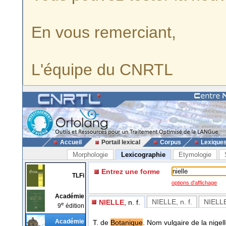
En vous remerciant,
L'équipe du CNRTL
Accueil
Portail lexical
Corpus
Lexique
Morphologie
Lexicographie
Etymologie
Entrez une forme
TLFi
options d'affichage
Académie
NIELLE
, n. f.
NIELL
NIELLE
, n. f.
e
9
édition
Académie
T. de
Botanique
. Nom vulgaire de la nigell