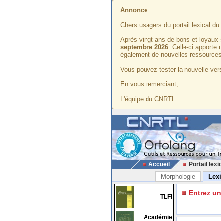
Annonce
Chers usagers du portail lexical d
Après vingt ans de bons et loyaux 
septembre 2026
. Celle-ci apporte
également de nouvelles ressources
Vous pouvez tester la nouvelle vers
En vous remerciant,
L'équipe du CNRTL
Accueil
Portail lexi
Morphologie
Lex
Entrez u
TLFi
Académie