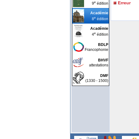
e
Erreur
9
édition
Académie
e
8
édition
Académie
e
4
édition
BDLP
Francophonie
BHVF
attestations
DMF
(1330 - 1500)