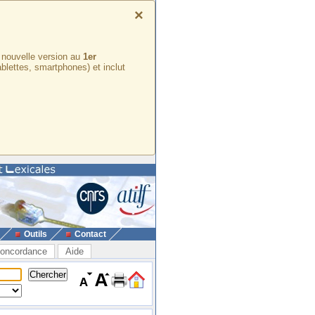
×
e nouvelle version au
1er
ablettes, smartphones) et inclut
Outils
Contact
oncordance
Aide