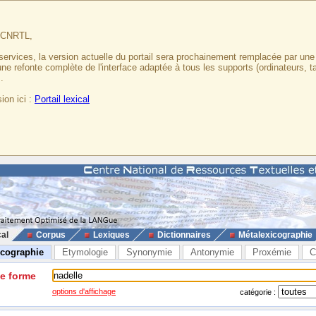
u CNRTL,
services, la version actuelle du portail sera prochainement remplacée par un
 une refonte complète de l'interface adaptée à tous les supports (ordinateurs, t
.
ion ici :
Portail lexical
cal
Corpus
Lexiques
Dictionnaires
Métalexicographie
icographie
Etymologie
Synonymie
Antonymie
Proxémie
C
ne forme
options d'affichage
catégorie :