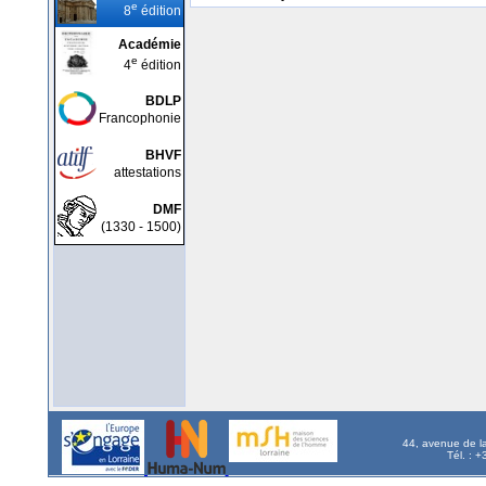
e
8
édition
Académie
e
4
édition
BDLP
Francophonie
BHVF
attestations
DMF
(1330 - 1500)
44, avenue de l
Tél. : 