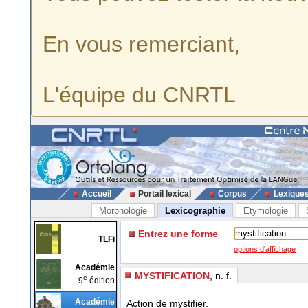
En vous remerciant,
L'équipe du CNRTL
Accueil
Portail lexical
Corpus
Lexique
Morphologie
Lexicographie
Etymologie
Entrez une forme
TLFi
options d'affichage
Académie
MYSTIFICATION
, n. f.
e
9
édition
Académie
Action de mystifier.