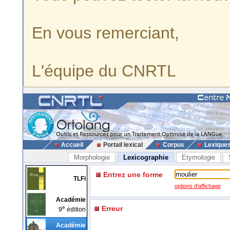
En vous remerciant,
L'équipe du CNRTL
Accueil
Portail lexical
Corpus
Lexique
Morphologie
Lexicographie
Etymologie
Entrez une forme
TLFi
options d'affichage
Académie
e
Erreur
9
édition
Académie