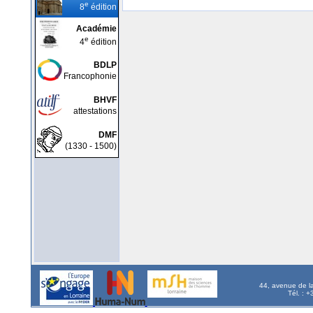
e
8
édition
Académie
e
4
édition
BDLP
Francophonie
BHVF
attestations
DMF
(1330 - 1500)
44, avenue de l
Tél. : 