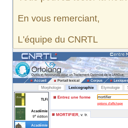
En vous remerciant,
L'équipe du CNRTL
Accueil
Portail lexical
Corpus
Lexique
Morphologie
Lexicographie
Etymologie
Entrez une forme
TLFi
options d'affichage
Académie
MORTIFIER
, v. tr.
e
9
édition
Académie