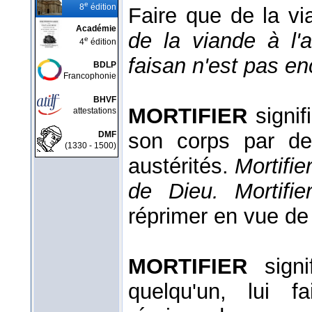
e
8
édition
Faire que de la v
Académie
de la viande à l'a
e
4
édition
faisan n'est pas en
BDLP
Francophonie
BHVF
MORTIFIER
signifi
attestations
son corps par de
DMF
(1330 - 1500)
austérités.
Mortifie
de Dieu.
Mortif
réprimer en vue de 
MORTIFIER
signif
quelqu'un, lui 