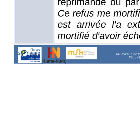
réprimande ou par
Ce refus me mortifi
est arrivée l'a e
mortifié d'avoir éc
44, avenue de l
Tél. : 