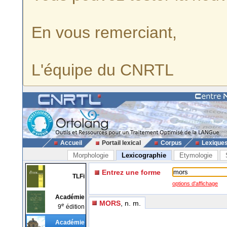
En vous remerciant,
L'équipe du CNRTL
Accueil
Portail lexical
Corpus
Lexique
Morphologie
Lexicographie
Etymologie
Entrez une forme
TLFi
options d'affichage
Académie
MORS
, n. m.
e
9
édition
Académie