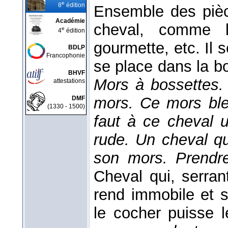
e
8
édition
Ensemble des pièc
Académie
cheval, comme l
e
4
édition
gourmette, etc. Il s
BDLP
Francophonie
se place dans la b
BHVF
Mors à bossettes.
attestations
mors. Ce mors ble
DMF
(1330 - 1500)
faut à ce cheval u
rude. Un cheval q
son mors.
Prendr
Cheval qui, serran
rend immobile et s
le cocher puisse l