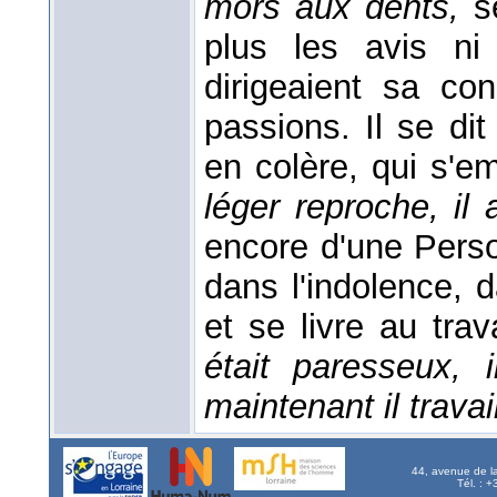
mors aux dents,
s
plus les avis ni
dirigeaient sa con
passions. Il se di
en colère, qui s'e
léger reproche, il
encore d'une Pers
dans l'indolence, 
et se livre au tra
était paresseux, 
maintenant il trava
44, avenue de l
Tél. : 