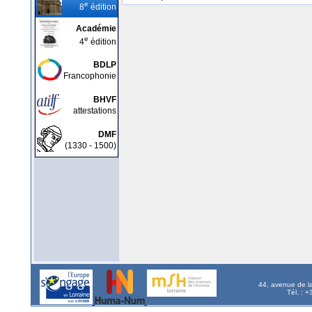
e
8
édition
Académie
e
4
édition
BDLP
Francophonie
BHVF
attestations
DMF
(1330 - 1500)
44, avenue de l
Tél. : 