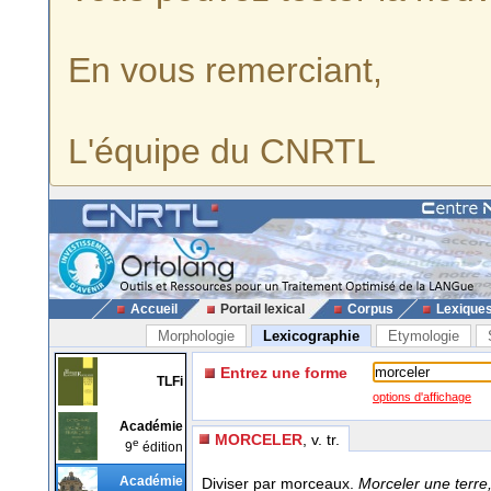
En vous remerciant,
L'équipe du CNRTL
Accueil
Portail lexical
Corpus
Lexique
Morphologie
Lexicographie
Etymologie
Entrez une forme
TLFi
options d'affichage
Académie
MORCELER
, v. tr.
e
9
édition
Académie
Diviser par morceaux.
Morceler une terre