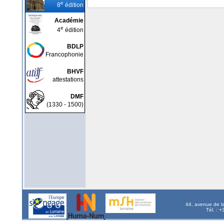
e
8
édition
Académie
e
4
édition
BDLP
Francophonie
BHVF
attestations
DMF
(1330 - 1500)
44, avenue de l
Tél. : 