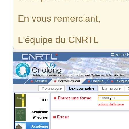
En vous remerciant,
L'équipe du CNRTL
Accueil
Portail lexical
Corpus
Lexique
Morphologie
Lexicographie
Etymologie
Entrez une forme
TLFi
options d'affichage
Académie
e
Erreur
9
édition
Académie