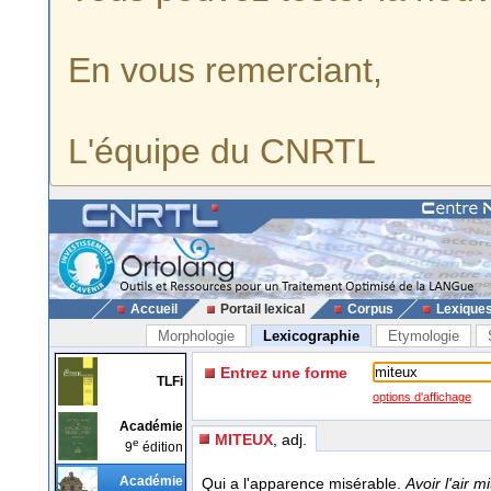
En vous remerciant,
L'équipe du CNRTL
Accueil
Portail lexical
Corpus
Lexique
Morphologie
Lexicographie
Etymologie
Entrez une forme
TLFi
options d'affichage
Académie
MITEUX
, adj.
e
9
édition
Académie
Qui a l'apparence misérable.
Avoir l'air 