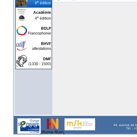
e
8
édition
Académie
e
4
édition
BDLP
Francophonie
BHVF
attestations
DMF
(1330 - 1500)
44, avenue de l
Tél. : 