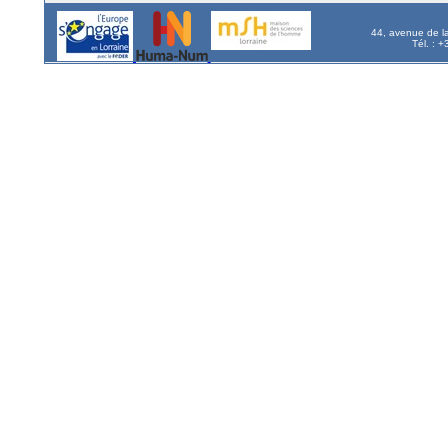
44, avenue de l
Tél. : 