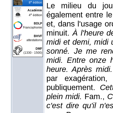
e
8
édition
Le milieu du jou
Académie
également entre le 
e
4
édition
et, dans l'usage o
BDLP
Francophonie
minuit.
À l'heure d
BHVF
midi et demi, midi u
attestations
sonné. Je me rend
DMF
(1330 - 1500)
midi. Entre onze 
heure. Après midi
par exagération
publiquement.
Cet
plein midi.
Fam.,
C
c'est dire qu'il n'