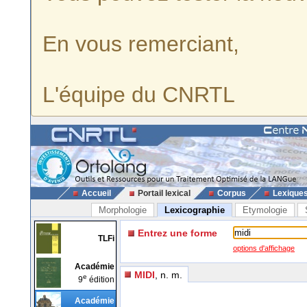
En vous remerciant,
L'équipe du CNRTL
Accueil
Portail lexical
Corpus
Lexique
Morphologie
Lexicographie
Etymologie
Entrez une forme
TLFi
options d'affichage
Académie
MIDI
, n. m.
e
9
édition
Académie