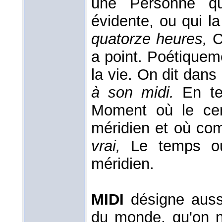
une Personne qu
évidente, ou qui la
quatorze heures,
C
a point. Poétiquem
la vie. On dit dan
à son midi.
En te
Moment où le cen
méridien et où co
vrai,
Le temps où
méridien.
MIDI
désigne auss
du monde, qu'on 