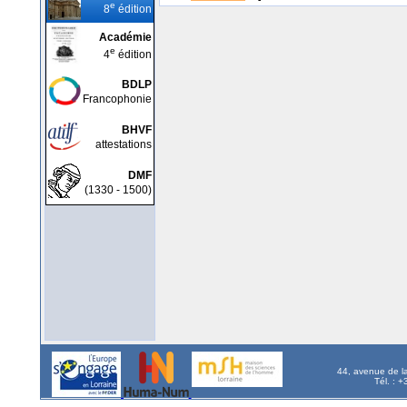
e
8
édition
Académie
e
4
édition
BDLP
Francophonie
BHVF
attestations
DMF
(1330 - 1500)
44, avenue de l
Tél. : 