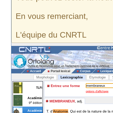
En vous remerciant,
L'équipe du CNRTL
Accueil
Portail lexical
Corpus
Lexique
Morphologie
Lexicographie
Etymologie
Entrez une forme
TLFi
options d'affichage
Académie
MEMBRANEUX
, adj.
e
9
édition
Académie
T. d'
Anatomie
. Qui est de la nature de l